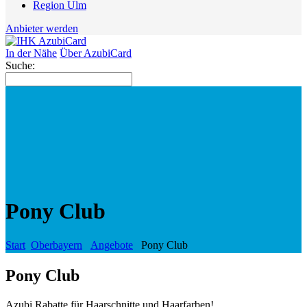
Region Ulm
Anbieter werden
In der Nähe
Über AzubiCard
Suche:
Pony Club
Start
Oberbayern
Angebote
Pony Club
Pony Club
Azubi Rabatte für Haarschnitte und Haarfarben!