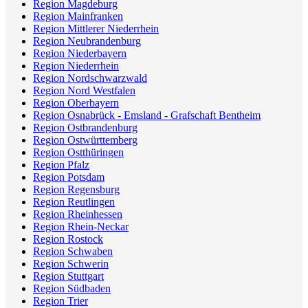
Region Magdeburg
Region Mainfranken
Region Mittlerer Niederrhein
Region Neubrandenburg
Region Niederbayern
Region Niederrhein
Region Nordschwarzwald
Region Nord Westfalen
Region Oberbayern
Region Osnabrück - Emsland - Grafschaft Bentheim
Region Ostbrandenburg
Region Ostwürttemberg
Region Ostthüringen
Region Pfalz
Region Potsdam
Region Regensburg
Region Reutlingen
Region Rheinhessen
Region Rhein-Neckar
Region Rostock
Region Schwaben
Region Schwerin
Region Stuttgart
Region Südbaden
Region Trier