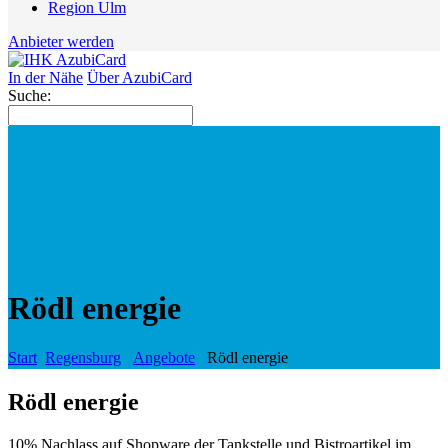
Region Ulm
Anbieter werden
In der Nähe
Über AzubiCard
Suche:
Rödl energie
Start
Regensburg
Angebote
Rödl energie
Rödl energie
10% Nachlass auf Shopware der Tankstelle und Bistroartikel im