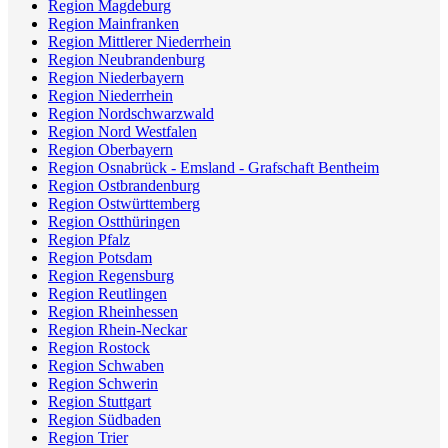
Region Magdeburg
Region Mainfranken
Region Mittlerer Niederrhein
Region Neubrandenburg
Region Niederbayern
Region Niederrhein
Region Nordschwarzwald
Region Nord Westfalen
Region Oberbayern
Region Osnabrück - Emsland - Grafschaft Bentheim
Region Ostbrandenburg
Region Ostwürttemberg
Region Ostthüringen
Region Pfalz
Region Potsdam
Region Regensburg
Region Reutlingen
Region Rheinhessen
Region Rhein-Neckar
Region Rostock
Region Schwaben
Region Schwerin
Region Stuttgart
Region Südbaden
Region Trier