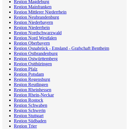
Region Magdeburg
Region Mainfranken
Region Mittlerer Niederrhein
Region Neubrandenburg
Region Niederbayern
Region Niederrhein
Region Nordschwarzwald
Region Nord Westfalen
Region Oberbayern
Region Osnabrück - Emsland - Grafschaft Bentheim
Region Ostbrandenburg
Region Ostwürttemberg
Region Ostthüringen
Region Pfalz
Region Potsdam
Region Regensburg
Region Reutlingen
Region Rheinhessen
Region Rhein-Neckar
Region Rostock
Region Schwaben
Region Schwerin
Region Stuttgart
Region Südbaden
Region Trier