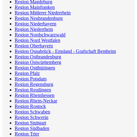
Region Magdeburg
Region Mainfranken
Region Mittlerer Niederrhein
Region Neubrandenburg
Region Niederbayern
Region Niederrhein
Region Nordschwarzwald
Region Nord Westfalen
Region Oberbayern
Region Osnabrück - Emsland - Grafschaft Bentheim
Region Ostbrandenburg
Region Ostwürttemberg
Region Ostthüringen
Region Pfalz
Region Potsdam
Region Regensburg
Region Reutlingen
Region Rheinhessen
Region Rhein-Neckar
Region Rostock
Region Schwaben
Region Schwerin
Region Stuttgart
Region Südbaden
Region Trier