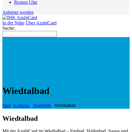
Region Ulm
Anbieter werden
In der Nähe
Über AzubiCard
Suche:
Wiedtalbad
Start
Koblenz
Angebote
Wiedtalbad
Wiedtalbad
Mit der AzubiCard im Wiedtalbad – Freibad, Hallenbad, Sauna und