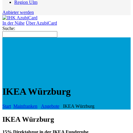
Region Ulm
Anbieter werden
In der Nähe
Über AzubiCard
Suche:
IKEA Würzburg
Start
Mainfranken
Angebote
IKEA Würzburg
IKEA Würzburg
15% Direktabzug in der IKEA Fundgrube