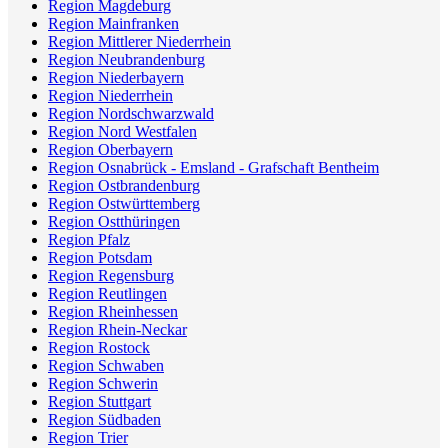
Region Magdeburg
Region Mainfranken
Region Mittlerer Niederrhein
Region Neubrandenburg
Region Niederbayern
Region Niederrhein
Region Nordschwarzwald
Region Nord Westfalen
Region Oberbayern
Region Osnabrück - Emsland - Grafschaft Bentheim
Region Ostbrandenburg
Region Ostwürttemberg
Region Ostthüringen
Region Pfalz
Region Potsdam
Region Regensburg
Region Reutlingen
Region Rheinhessen
Region Rhein-Neckar
Region Rostock
Region Schwaben
Region Schwerin
Region Stuttgart
Region Südbaden
Region Trier