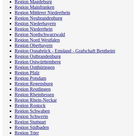
Region Magdeburg
Region Mainfranken
Region Mittlerer Niederrhein
Region Neubrandenburg
Region Niederbayern
Region Niederrhein
Region Nordschwarzwald
Region Nord Westfalen
Region Oberbayern
Region Osnabrück - Emsland - Grafschaft Bentheim
Region Ostbrandenburg
Region Ostwürttemberg
Region Ostthüringen
Region Pfalz
Region Potsdam
Region Regensburg
Region Reutlingen
Region Rheinhessen
Region Rhein-Neckar
Region Rostock
Region Schwaben
Region Schwerin
Region Stuttgart
Region Südbaden
Region Trier