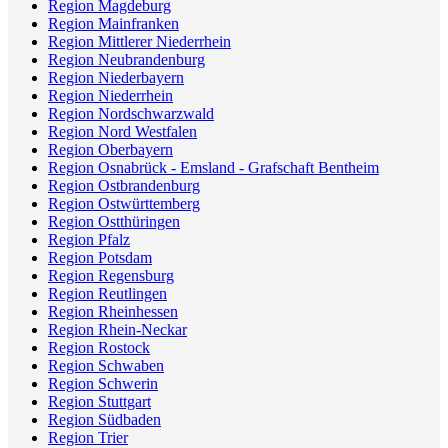
Region Magdeburg
Region Mainfranken
Region Mittlerer Niederrhein
Region Neubrandenburg
Region Niederbayern
Region Niederrhein
Region Nordschwarzwald
Region Nord Westfalen
Region Oberbayern
Region Osnabrück - Emsland - Grafschaft Bentheim
Region Ostbrandenburg
Region Ostwürttemberg
Region Ostthüringen
Region Pfalz
Region Potsdam
Region Regensburg
Region Reutlingen
Region Rheinhessen
Region Rhein-Neckar
Region Rostock
Region Schwaben
Region Schwerin
Region Stuttgart
Region Südbaden
Region Trier