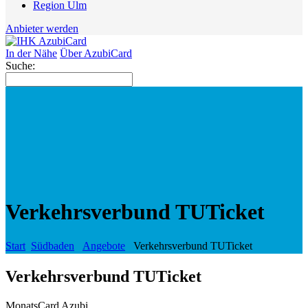
Region Ulm
Anbieter werden
In der Nähe
Über AzubiCard
Suche:
Verkehrsverbund TUTicket
Start
Südbaden
Angebote
Verkehrsverbund TUTicket
Verkehrsverbund TUTicket
MonatsCard Azubi