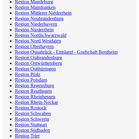
Region Magdeburg
Region Mainfranken
Region Mittlerer Niederrhein
Region Neubrandenburg
Region Niederbayern
Region Niederrhein
Region Nordschwarzwald
Region Nord Westfalen
Region Oberbayern
Region Osnabrück - Emsland - Grafschaft Bentheim
Region Ostbrandenburg
Region Ostwürttemberg
Region Ostthüringen
Region Pfalz
Region Potsdam
Region Regensburg
Region Reutlingen
Region Rheinhessen
Region Rhein-Neckar
Region Rostock
Region Schwaben
Region Schwerin
Region Stuttgart
Region Südbaden
Region Trier