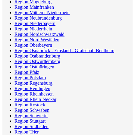
Region Magdeburg
Region Mainfranken
Region Mittlerer Niederrhein
Region Neubrandenburg
Region Niederbayern
Region Niederrhein
Region Nordschwarzwald
Region Nord Westfalen
Region Oberbayern
Region Osnabrück - Emsland - Grafschaft Bentheim
Region Ostbrandenburg
Region Ostwürttemberg
Region Ostthüringen
Region Pfalz
Region Potsdam
Region Regensburg
Region Reutlingen
Region Rheinhessen
Region Rhein-Neckar
Region Rostock
Region Schwaben
Region Schwerin
Region Stuttgart
Region Südbaden
Region Trier