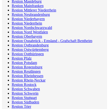
Region Magdeburg
Region Mainfranken
Region Mittlerer Niederrhein
Region Neubrandenburg
Region Niederbayern
Region Niederrhein
Region Nordschwarzwald
Region Nord Westfalen
Region Oberbayern
Region Osnabrück - Emsland - Grafschaft Bentheim
Region Ostbrandenburg
Region Ostwürttemberg
Region Ostthüringen
Region Pfalz
Region Potsdam
Region Regensburg
Region Reutlingen
Region Rheinhessen
Region Rhein-Neckar
Region Rostock
Region Schwaben
Region Schwerin
Region Stuttgart
Region Südbaden
Region Trier