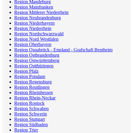
Region Magdeburg
Region Mainfranken
Region Mittlerer Niederrhein
Region Neubrandenburg
Region Niederbayern
Region Niederrhein
Region Nordschwarzwald
Region Nord Westfalen
Region Oberbayern
Region Osnabrück - Emsland - Grafschaft Bentheim
Region Ostbrandenburg
Region Ostwürttemberg
Region Ostthüringen
Region Pfalz
Region Potsdam
Region Regensburg
Region Reutlingen
Region Rheinhessen
Region Rhein-Neckar
Region Rostock
Region Schwaben
Region Schwerin
Region Stuttgart
Region Südbaden
Region Trier