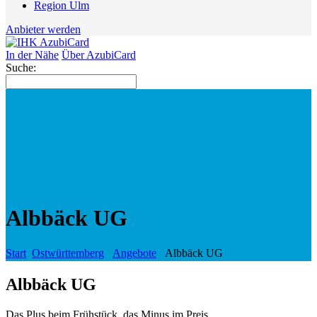
Region Ulm
Anbieter werden
In der Nähe
Über AzubiCard
Suche:
Albbäck UG
Start
Ostwürttemberg
Angebote
Albbäck UG
Albbäck UG
Das Plus beim Frühstück, das Minus im Preis