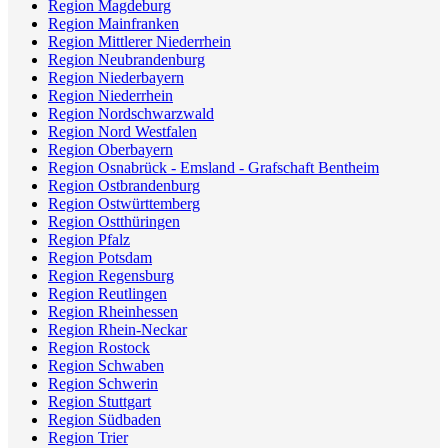
Region Magdeburg
Region Mainfranken
Region Mittlerer Niederrhein
Region Neubrandenburg
Region Niederbayern
Region Niederrhein
Region Nordschwarzwald
Region Nord Westfalen
Region Oberbayern
Region Osnabrück - Emsland - Grafschaft Bentheim
Region Ostbrandenburg
Region Ostwürttemberg
Region Ostthüringen
Region Pfalz
Region Potsdam
Region Regensburg
Region Reutlingen
Region Rheinhessen
Region Rhein-Neckar
Region Rostock
Region Schwaben
Region Schwerin
Region Stuttgart
Region Südbaden
Region Trier