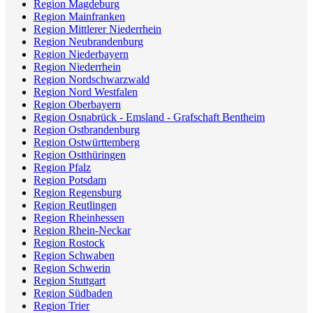
Region Magdeburg
Region Mainfranken
Region Mittlerer Niederrhein
Region Neubrandenburg
Region Niederbayern
Region Niederrhein
Region Nordschwarzwald
Region Nord Westfalen
Region Oberbayern
Region Osnabrück - Emsland - Grafschaft Bentheim
Region Ostbrandenburg
Region Ostwürttemberg
Region Ostthüringen
Region Pfalz
Region Potsdam
Region Regensburg
Region Reutlingen
Region Rheinhessen
Region Rhein-Neckar
Region Rostock
Region Schwaben
Region Schwerin
Region Stuttgart
Region Südbaden
Region Trier