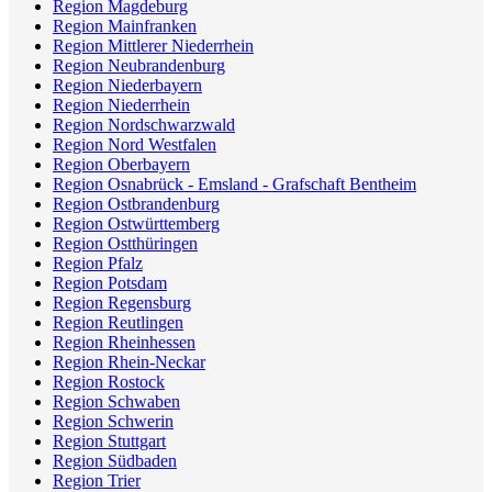
Region Magdeburg
Region Mainfranken
Region Mittlerer Niederrhein
Region Neubrandenburg
Region Niederbayern
Region Niederrhein
Region Nordschwarzwald
Region Nord Westfalen
Region Oberbayern
Region Osnabrück - Emsland - Grafschaft Bentheim
Region Ostbrandenburg
Region Ostwürttemberg
Region Ostthüringen
Region Pfalz
Region Potsdam
Region Regensburg
Region Reutlingen
Region Rheinhessen
Region Rhein-Neckar
Region Rostock
Region Schwaben
Region Schwerin
Region Stuttgart
Region Südbaden
Region Trier