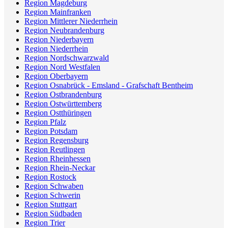
Region Magdeburg
Region Mainfranken
Region Mittlerer Niederrhein
Region Neubrandenburg
Region Niederbayern
Region Niederrhein
Region Nordschwarzwald
Region Nord Westfalen
Region Oberbayern
Region Osnabrück - Emsland - Grafschaft Bentheim
Region Ostbrandenburg
Region Ostwürttemberg
Region Ostthüringen
Region Pfalz
Region Potsdam
Region Regensburg
Region Reutlingen
Region Rheinhessen
Region Rhein-Neckar
Region Rostock
Region Schwaben
Region Schwerin
Region Stuttgart
Region Südbaden
Region Trier