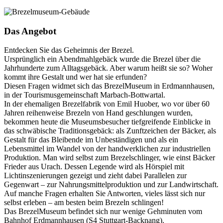
Das Angebot
Entdecken Sie das Geheimnis der Brezel.
Ursprünglich ein Abendmahlgebäck wurde die Brezel über die
Jahrhunderte zum Alltagsgebäck. Aber warum heißt sie so? Woher
kommt ihre Gestalt und wer hat sie erfunden?
Diesen Fragen widmet sich das BrezelMuseum in Erdmannhausen,
in der Tourismusgemeinschaft Marbach-Bottwartal.
In der ehemaligen Brezelfabrik von Emil Huober, wo vor über 60
Jahren reihenweise Brezeln von Hand geschlungen wurden,
bekommen heute die Museumsbesucher tiefgreifende Einblicke in
das schwäbische Traditionsgebäck: als Zunftzeichen der Bäcker, als
Gestalt für das Bleibende im Unbeständigen und als ein
Lebensmittel im Wandel von der handwerklichen zur industriellen
Produktion. Man wird selbst zum Brezelschlinger, wie einst Bäcker
Frieder aus Urach. Dessen Legende wird als Hörspiel mit
Lichtinszenierungen gezeigt und zieht dabei Parallelen zur
Gegenwart – zur Nahrungsmittelproduktion und zur Landwirtschaft.
Auf manche Fragen erhalten Sie Antworten, vieles lässt sich nur
selbst erleben – am besten beim Brezeln schlingen!
Das BrezelMuseum befindet sich nur wenige Gehminuten vom
Bahnhof Erdmannhausen (S4 Stuttgart-Backnang).