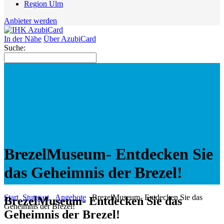
Region Ulm
Anbieter werden
In der Nähe
Über AzubiCard
Suche:
BrezelMuseum- Entdecken Sie
das Geheimnis der Brezel!
Start
Stuttgart
Angebote
BrezelMuseum- Entdecken Sie das
BrezelMuseum- Entdecken Sie das
Geheimnis der Brezel!
Geheimnis der Brezel!