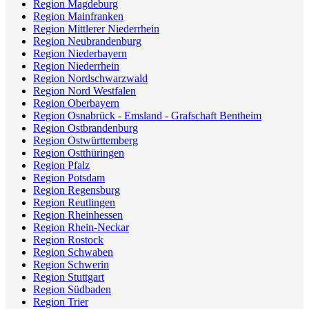
Region Magdeburg
Region Mainfranken
Region Mittlerer Niederrhein
Region Neubrandenburg
Region Niederbayern
Region Niederrhein
Region Nordschwarzwald
Region Nord Westfalen
Region Oberbayern
Region Osnabrück - Emsland - Grafschaft Bentheim
Region Ostbrandenburg
Region Ostwürttemberg
Region Ostthüringen
Region Pfalz
Region Potsdam
Region Regensburg
Region Reutlingen
Region Rheinhessen
Region Rhein-Neckar
Region Rostock
Region Schwaben
Region Schwerin
Region Stuttgart
Region Südbaden
Region Trier