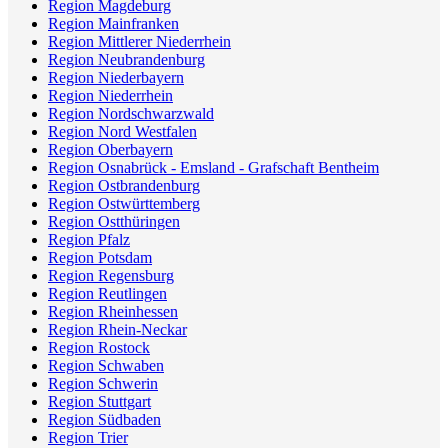
Region Magdeburg
Region Mainfranken
Region Mittlerer Niederrhein
Region Neubrandenburg
Region Niederbayern
Region Niederrhein
Region Nordschwarzwald
Region Nord Westfalen
Region Oberbayern
Region Osnabrück - Emsland - Grafschaft Bentheim
Region Ostbrandenburg
Region Ostwürttemberg
Region Ostthüringen
Region Pfalz
Region Potsdam
Region Regensburg
Region Reutlingen
Region Rheinhessen
Region Rhein-Neckar
Region Rostock
Region Schwaben
Region Schwerin
Region Stuttgart
Region Südbaden
Region Trier