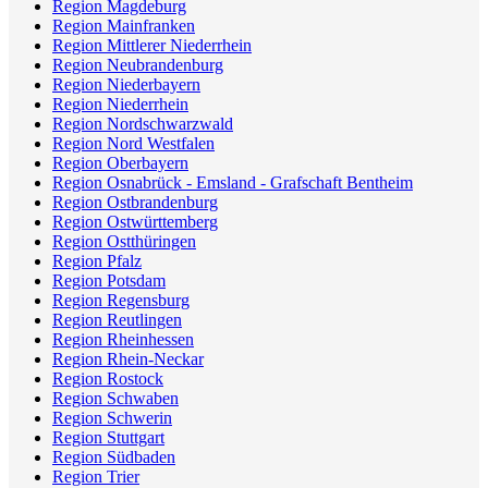
Region Magdeburg
Region Mainfranken
Region Mittlerer Niederrhein
Region Neubrandenburg
Region Niederbayern
Region Niederrhein
Region Nordschwarzwald
Region Nord Westfalen
Region Oberbayern
Region Osnabrück - Emsland - Grafschaft Bentheim
Region Ostbrandenburg
Region Ostwürttemberg
Region Ostthüringen
Region Pfalz
Region Potsdam
Region Regensburg
Region Reutlingen
Region Rheinhessen
Region Rhein-Neckar
Region Rostock
Region Schwaben
Region Schwerin
Region Stuttgart
Region Südbaden
Region Trier