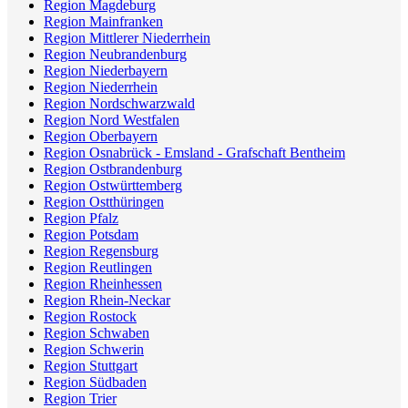
Region Magdeburg
Region Mainfranken
Region Mittlerer Niederrhein
Region Neubrandenburg
Region Niederbayern
Region Niederrhein
Region Nordschwarzwald
Region Nord Westfalen
Region Oberbayern
Region Osnabrück - Emsland - Grafschaft Bentheim
Region Ostbrandenburg
Region Ostwürttemberg
Region Ostthüringen
Region Pfalz
Region Potsdam
Region Regensburg
Region Reutlingen
Region Rheinhessen
Region Rhein-Neckar
Region Rostock
Region Schwaben
Region Schwerin
Region Stuttgart
Region Südbaden
Region Trier