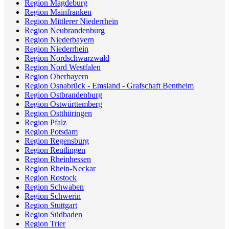
Region Magdeburg
Region Mainfranken
Region Mittlerer Niederrhein
Region Neubrandenburg
Region Niederbayern
Region Niederrhein
Region Nordschwarzwald
Region Nord Westfalen
Region Oberbayern
Region Osnabrück - Emsland - Grafschaft Bentheim
Region Ostbrandenburg
Region Ostwürttemberg
Region Ostthüringen
Region Pfalz
Region Potsdam
Region Regensburg
Region Reutlingen
Region Rheinhessen
Region Rhein-Neckar
Region Rostock
Region Schwaben
Region Schwerin
Region Stuttgart
Region Südbaden
Region Trier