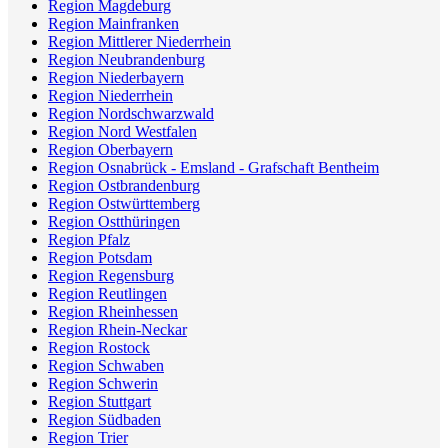
Region Magdeburg
Region Mainfranken
Region Mittlerer Niederrhein
Region Neubrandenburg
Region Niederbayern
Region Niederrhein
Region Nordschwarzwald
Region Nord Westfalen
Region Oberbayern
Region Osnabrück - Emsland - Grafschaft Bentheim
Region Ostbrandenburg
Region Ostwürttemberg
Region Ostthüringen
Region Pfalz
Region Potsdam
Region Regensburg
Region Reutlingen
Region Rheinhessen
Region Rhein-Neckar
Region Rostock
Region Schwaben
Region Schwerin
Region Stuttgart
Region Südbaden
Region Trier