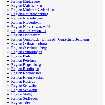
Region Magdeburg
Region Mainfranken
Region Mittlerer Niederrhein
Region Neubrandenburg
Region Niederbayern
Region Niederrhein
Region Nordschwarzwald
Region Nord Westfalen
Region Oberbayern
Region Osnabrück - Emsland - Grafschaft Bentheim
Region Ostbrandenburg
Region Ostwürttemberg
Region Ostthüringen
Region Pfalz
Region Potsdam
Region Regensburg
Region Reutlingen
Region Rheinhessen
Region Rhein-Neckar
Region Rostock
Region Schwaben
Region Schwerin
Region Stuttgart
Region Südbaden
Region Trier