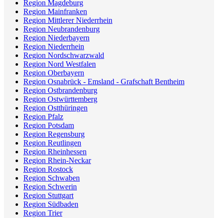
Region Magdeburg
Region Mainfranken
Region Mittlerer Niederrhein
Region Neubrandenburg
Region Niederbayern
Region Niederrhein
Region Nordschwarzwald
Region Nord Westfalen
Region Oberbayern
Region Osnabrück - Emsland - Grafschaft Bentheim
Region Ostbrandenburg
Region Ostwürttemberg
Region Ostthüringen
Region Pfalz
Region Potsdam
Region Regensburg
Region Reutlingen
Region Rheinhessen
Region Rhein-Neckar
Region Rostock
Region Schwaben
Region Schwerin
Region Stuttgart
Region Südbaden
Region Trier