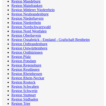
Region Magdeburg
Region Mainfranken
Region Mittlerer Niederrhein
Region Neubrandenburg
Region Niederbayern
Region Niederrhein
Region Nordschwarzwald
Region Nord Westfalen
Region Oberbayern
Region Osnabrück - Emsland - Grafschaft Bentheim
Region Ostbrandenburg
Region Ostwürttemberg
Region Ostthüringen
Region Pfalz
Region Potsdam
Region Regensburg
Region Reutlingen
Region Rheinhessen
Region Rhein-Neckar
Region Rostock
Region Schwaben
Region Schwerin
Region Stuttgart
Region Südbaden
Region Trier