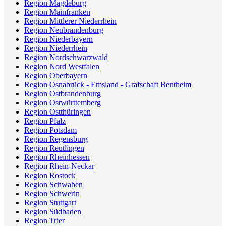
Region Magdeburg
Region Mainfranken
Region Mittlerer Niederrhein
Region Neubrandenburg
Region Niederbayern
Region Niederrhein
Region Nordschwarzwald
Region Nord Westfalen
Region Oberbayern
Region Osnabrück - Emsland - Grafschaft Bentheim
Region Ostbrandenburg
Region Ostwürttemberg
Region Ostthüringen
Region Pfalz
Region Potsdam
Region Regensburg
Region Reutlingen
Region Rheinhessen
Region Rhein-Neckar
Region Rostock
Region Schwaben
Region Schwerin
Region Stuttgart
Region Südbaden
Region Trier