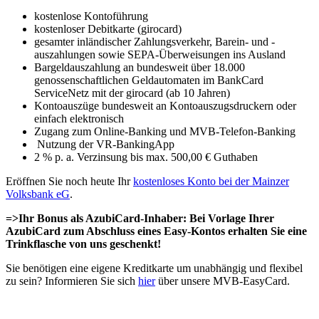
kostenlose Kontoführung
kostenloser Debitkarte (girocard)
gesamter inländischer Zahlungsverkehr, Barein- und -
auszahlungen sowie SEPA-Überweisungen ins Ausland
Bargeldauszahlung an bundesweit über 18.000
genossenschaftlichen Geldautomaten im BankCard
ServiceNetz mit der girocard (ab 10 Jahren)
Kontoauszüge bundesweit an Kontoauszugsdruckern oder
einfach elektronisch
Zugang zum Online-Banking und MVB-Telefon-Banking
Nutzung der VR-BankingApp
2 % p. a. Verzinsung bis max. 500,00 € Guthaben
Eröffnen Sie noch heute Ihr
kostenloses Konto bei der Mainzer
Volksbank eG
.
=>Ihr Bonus als AzubiCard-Inhaber: Bei Vorlage Ihrer
AzubiCard zum Abschluss eines Easy-Kontos erhalten Sie eine
Trinkflasche von uns geschenkt!
Sie benötigen eine eigene Kreditkarte um unabhängig und flexibel
zu sein? Informieren Sie sich
hier
über unsere MVB-EasyCard.