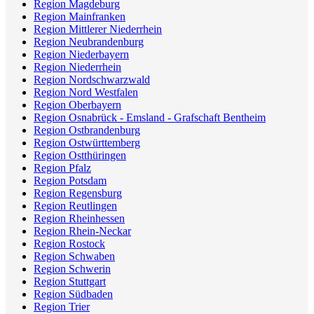
Region Magdeburg
Region Mainfranken
Region Mittlerer Niederrhein
Region Neubrandenburg
Region Niederbayern
Region Niederrhein
Region Nordschwarzwald
Region Nord Westfalen
Region Oberbayern
Region Osnabrück - Emsland - Grafschaft Bentheim
Region Ostbrandenburg
Region Ostwürttemberg
Region Ostthüringen
Region Pfalz
Region Potsdam
Region Regensburg
Region Reutlingen
Region Rheinhessen
Region Rhein-Neckar
Region Rostock
Region Schwaben
Region Schwerin
Region Stuttgart
Region Südbaden
Region Trier