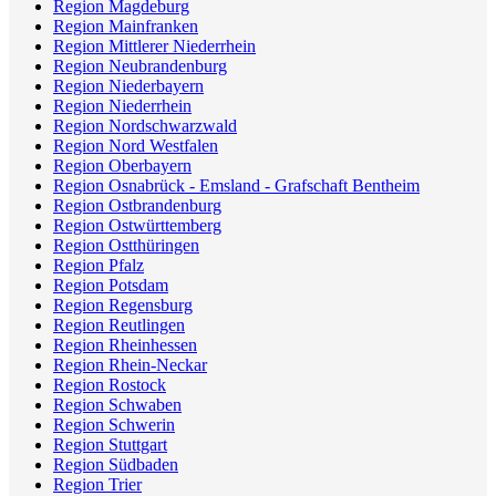
Region Magdeburg
Region Mainfranken
Region Mittlerer Niederrhein
Region Neubrandenburg
Region Niederbayern
Region Niederrhein
Region Nordschwarzwald
Region Nord Westfalen
Region Oberbayern
Region Osnabrück - Emsland - Grafschaft Bentheim
Region Ostbrandenburg
Region Ostwürttemberg
Region Ostthüringen
Region Pfalz
Region Potsdam
Region Regensburg
Region Reutlingen
Region Rheinhessen
Region Rhein-Neckar
Region Rostock
Region Schwaben
Region Schwerin
Region Stuttgart
Region Südbaden
Region Trier