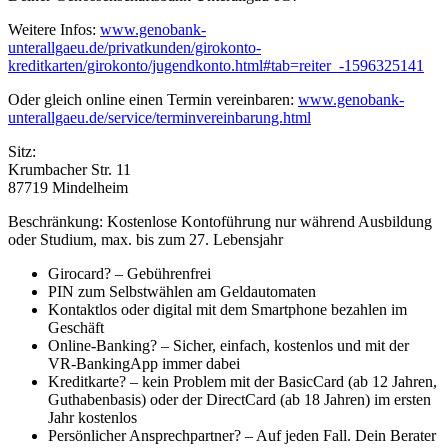
Weitere Infos:
www.genobank-
unterallgaeu.de/privatkunden/girokonto-
kreditkarten/girokonto/jugendkonto.html#tab=reiter_-1596325141
Oder gleich online einen Termin vereinbaren:
www.genobank-
unterallgaeu.de/service/terminvereinbarung.html
Sitz:
Krumbacher Str. 11
87719 Mindelheim
Beschränkung: Kostenlose Kontoführung nur während Ausbildung
oder Studium, max. bis zum 27. Lebensjahr
Girocard? – Gebührenfrei
PIN zum Selbstwählen am Geldautomaten
Kontaktlos oder digital mit dem Smartphone bezahlen im
Geschäft
Online-Banking? – Sicher, einfach, kostenlos und mit der
VR-BankingApp immer dabei
Kreditkarte? – kein Problem mit der BasicCard (ab 12 Jahren,
Guthabenbasis) oder der DirectCard (ab 18 Jahren) im ersten
Jahr kostenlos
Persönlicher Ansprechpartner? – Auf jeden Fall. Dein Berater