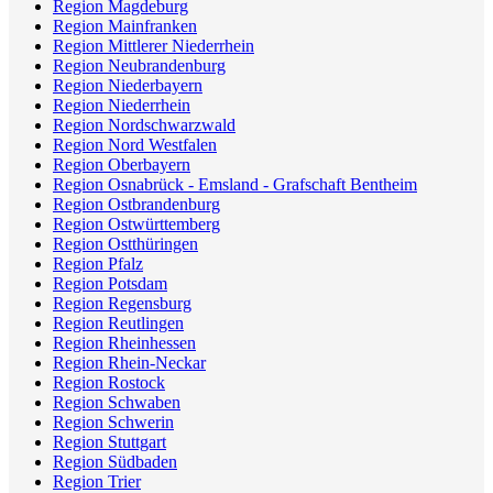
Region Magdeburg
Region Mainfranken
Region Mittlerer Niederrhein
Region Neubrandenburg
Region Niederbayern
Region Niederrhein
Region Nordschwarzwald
Region Nord Westfalen
Region Oberbayern
Region Osnabrück - Emsland - Grafschaft Bentheim
Region Ostbrandenburg
Region Ostwürttemberg
Region Ostthüringen
Region Pfalz
Region Potsdam
Region Regensburg
Region Reutlingen
Region Rheinhessen
Region Rhein-Neckar
Region Rostock
Region Schwaben
Region Schwerin
Region Stuttgart
Region Südbaden
Region Trier