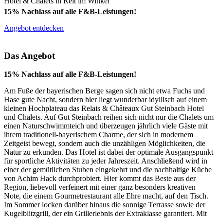
Hotel & Chalets in Reit im Winkel
15% Nachlass auf alle F&B-Leistungen!
Angebot entdecken
Das Angebot
15% Nachlass auf alle F&B-Leistungen!
Am Fuße der bayerischen Berge sagen sich nicht etwa Fuchs und
Hase gute Nacht, sondern hier liegt wunderbar idyllisch auf einem
kleinen Hochplateau das Relais & Châteaux Gut Steinbach Hotel
und Chalets. Auf Gut Steinbach reihen sich nicht nur die Chalets um
einen Naturschwimmteich und überzeugen jährlich viele Gäste mit
ihrem traditionell-bayerischem Charme, der sich in modernem
Zeitgeist bewegt, sondern auch die unzähligen Möglichkeiten, die
Natur zu erkunden. Das Hotel ist dabei der optimale Ausgangspunkt
für sportliche Aktivitäten zu jeder Jahreszeit. Anschließend wird in
einer der gemütlichen Stuben eingekehrt und die nachhaltige Küche
von Achim Hack durchprobiert. Hier kommt das Beste aus der
Region, liebevoll verfeinert mit einer ganz besonders kreativen
Note, die einem Gourmetrestaurant alle Ehre macht, auf den Tisch.
Im Sommer locken darüber hinaus die sonnige Terrasse sowie der
Kugelblitzgrill, der ein Grillerlebnis der Extraklasse garantiert. Mit