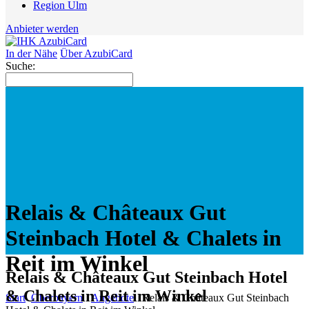
Region Ulm
Anbieter werden
In der Nähe
Über AzubiCard
Suche:
Relais & Châteaux Gut
Steinbach Hotel & Chalets in
Reit im Winkel
Relais & Châteaux Gut Steinbach Hotel
& Chalets in Reit im Winkel
Start
Oberbayern
Angebote
Relais & Châteaux Gut Steinbach