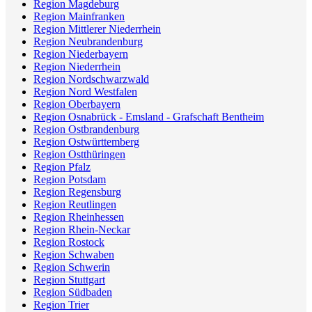
Region Magdeburg
Region Mainfranken
Region Mittlerer Niederrhein
Region Neubrandenburg
Region Niederbayern
Region Niederrhein
Region Nordschwarzwald
Region Nord Westfalen
Region Oberbayern
Region Osnabrück - Emsland - Grafschaft Bentheim
Region Ostbrandenburg
Region Ostwürttemberg
Region Ostthüringen
Region Pfalz
Region Potsdam
Region Regensburg
Region Reutlingen
Region Rheinhessen
Region Rhein-Neckar
Region Rostock
Region Schwaben
Region Schwerin
Region Stuttgart
Region Südbaden
Region Trier