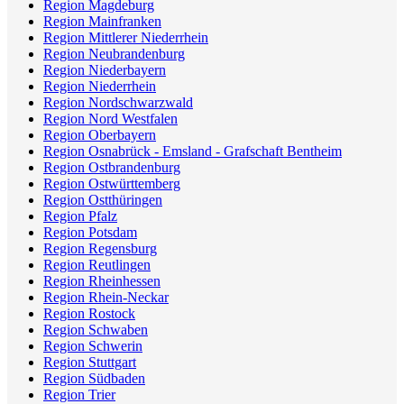
Region Magdeburg
Region Mainfranken
Region Mittlerer Niederrhein
Region Neubrandenburg
Region Niederbayern
Region Niederrhein
Region Nordschwarzwald
Region Nord Westfalen
Region Oberbayern
Region Osnabrück - Emsland - Grafschaft Bentheim
Region Ostbrandenburg
Region Ostwürttemberg
Region Ostthüringen
Region Pfalz
Region Potsdam
Region Regensburg
Region Reutlingen
Region Rheinhessen
Region Rhein-Neckar
Region Rostock
Region Schwaben
Region Schwerin
Region Stuttgart
Region Südbaden
Region Trier