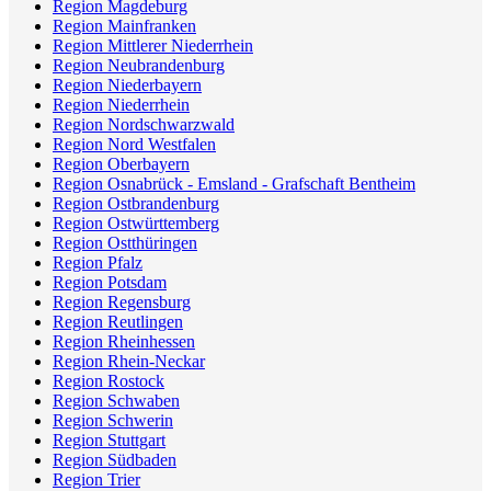
Region Magdeburg
Region Mainfranken
Region Mittlerer Niederrhein
Region Neubrandenburg
Region Niederbayern
Region Niederrhein
Region Nordschwarzwald
Region Nord Westfalen
Region Oberbayern
Region Osnabrück - Emsland - Grafschaft Bentheim
Region Ostbrandenburg
Region Ostwürttemberg
Region Ostthüringen
Region Pfalz
Region Potsdam
Region Regensburg
Region Reutlingen
Region Rheinhessen
Region Rhein-Neckar
Region Rostock
Region Schwaben
Region Schwerin
Region Stuttgart
Region Südbaden
Region Trier