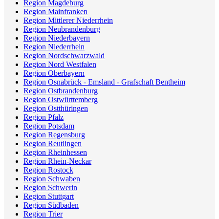
Region Magdeburg
Region Mainfranken
Region Mittlerer Niederrhein
Region Neubrandenburg
Region Niederbayern
Region Niederrhein
Region Nordschwarzwald
Region Nord Westfalen
Region Oberbayern
Region Osnabrück - Emsland - Grafschaft Bentheim
Region Ostbrandenburg
Region Ostwürttemberg
Region Ostthüringen
Region Pfalz
Region Potsdam
Region Regensburg
Region Reutlingen
Region Rheinhessen
Region Rhein-Neckar
Region Rostock
Region Schwaben
Region Schwerin
Region Stuttgart
Region Südbaden
Region Trier