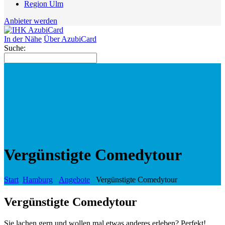
Region Ulm
Anbieter werden
In der Nähe
Über AzubiCard
Suche:
Vergünstigte Comedytour
Start
Hamburg
Angebote
Vergünstigte Comedytour
Vergünstigte Comedytour
Sie lachen gern und wollen mal etwas anderes erleben? Perfekt!