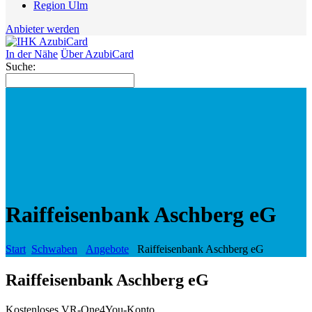
Region Ulm
Anbieter werden
In der Nähe
Über AzubiCard
Suche:
Raiffeisenbank Aschberg eG
Start
Schwaben
Angebote
Raiffeisenbank Aschberg eG
Raiffeisenbank Aschberg eG
Kostenloses VR-One4You-Konto