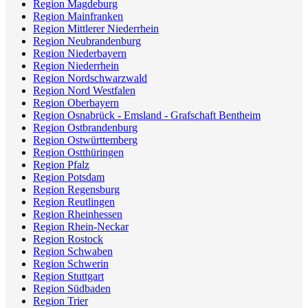
Region Magdeburg
Region Mainfranken
Region Mittlerer Niederrhein
Region Neubrandenburg
Region Niederbayern
Region Niederrhein
Region Nordschwarzwald
Region Nord Westfalen
Region Oberbayern
Region Osnabrück - Emsland - Grafschaft Bentheim
Region Ostbrandenburg
Region Ostwürttemberg
Region Ostthüringen
Region Pfalz
Region Potsdam
Region Regensburg
Region Reutlingen
Region Rheinhessen
Region Rhein-Neckar
Region Rostock
Region Schwaben
Region Schwerin
Region Stuttgart
Region Südbaden
Region Trier