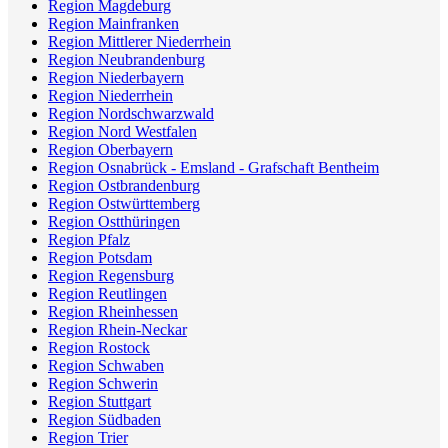
Region Magdeburg
Region Mainfranken
Region Mittlerer Niederrhein
Region Neubrandenburg
Region Niederbayern
Region Niederrhein
Region Nordschwarzwald
Region Nord Westfalen
Region Oberbayern
Region Osnabrück - Emsland - Grafschaft Bentheim
Region Ostbrandenburg
Region Ostwürttemberg
Region Ostthüringen
Region Pfalz
Region Potsdam
Region Regensburg
Region Reutlingen
Region Rheinhessen
Region Rhein-Neckar
Region Rostock
Region Schwaben
Region Schwerin
Region Stuttgart
Region Südbaden
Region Trier