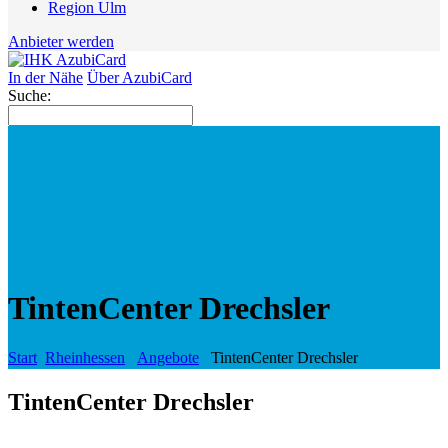
Region Ulm
Anbieter werden
In der Nähe
Über AzubiCard
Suche:
TintenCenter Drechsler
Start
Rheinhessen
Angebote
TintenCenter Drechsler
TintenCenter Drechsler