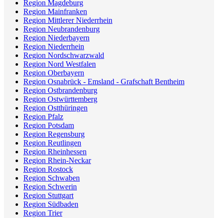
Region Magdeburg
Region Mainfranken
Region Mittlerer Niederrhein
Region Neubrandenburg
Region Niederbayern
Region Niederrhein
Region Nordschwarzwald
Region Nord Westfalen
Region Oberbayern
Region Osnabrück - Emsland - Grafschaft Bentheim
Region Ostbrandenburg
Region Ostwürttemberg
Region Ostthüringen
Region Pfalz
Region Potsdam
Region Regensburg
Region Reutlingen
Region Rheinhessen
Region Rhein-Neckar
Region Rostock
Region Schwaben
Region Schwerin
Region Stuttgart
Region Südbaden
Region Trier