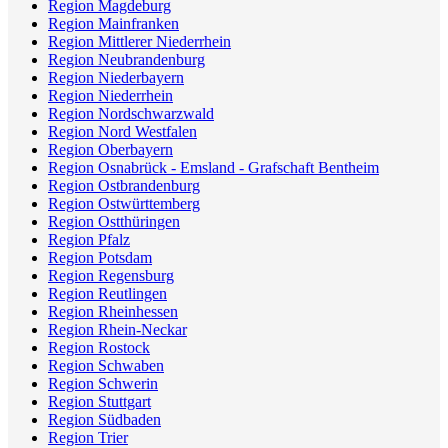
Region Magdeburg
Region Mainfranken
Region Mittlerer Niederrhein
Region Neubrandenburg
Region Niederbayern
Region Niederrhein
Region Nordschwarzwald
Region Nord Westfalen
Region Oberbayern
Region Osnabrück - Emsland - Grafschaft Bentheim
Region Ostbrandenburg
Region Ostwürttemberg
Region Ostthüringen
Region Pfalz
Region Potsdam
Region Regensburg
Region Reutlingen
Region Rheinhessen
Region Rhein-Neckar
Region Rostock
Region Schwaben
Region Schwerin
Region Stuttgart
Region Südbaden
Region Trier