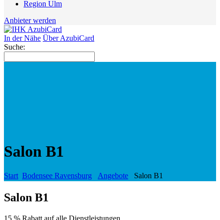
Region Ulm
Anbieter werden
In der Nähe
Über AzubiCard
Suche:
Salon B1
Start
Bodensee Ravensburg
Angebote
Salon B1
Salon B1
15 % Rabatt auf alle Dienstleistungen.