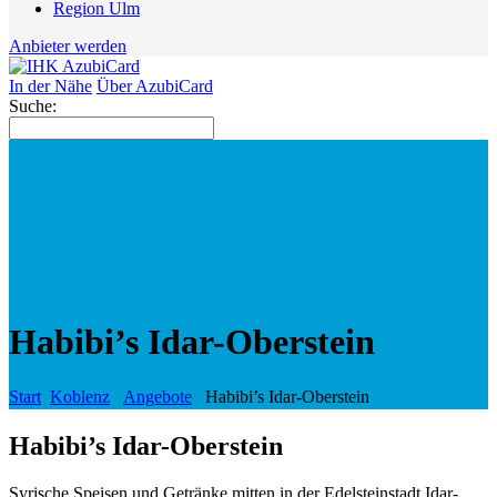
Region Ulm
Anbieter werden
In der Nähe
Über AzubiCard
Suche:
Habibi’s Idar-Oberstein
Start
Koblenz
Angebote
Habibi’s Idar-Oberstein
Habibi’s Idar-Oberstein
Syrische Speisen und Getränke mitten in der Edelsteinstadt Idar-