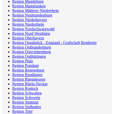
Region Magdeburg
Region Mainfranken
Region Mittlerer Niederrhein
Region Neubrandenburg
Region Niederbayern
Region Niederrhein
Region Nordschwarzwald
Region Nord Westfalen
Region Oberbayern
Region Osnabrück - Emsland - Grafschaft Bentheim
Region Ostbrandenburg
Region Ostwürttemberg
Region Ostthüringen
Region Pfalz
Region Potsdam
Region Regensburg
Region Reutlingen
Region Rheinhessen
Region Rhein-Neckar
Region Rostock
Region Schwaben
Region Schwerin
Region Stuttgart
Region Südbaden
Region Trier