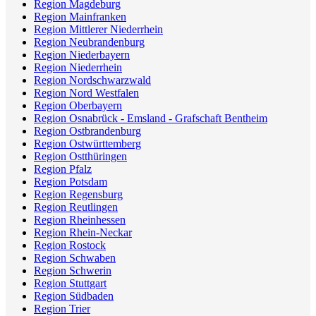
Region Magdeburg
Region Mainfranken
Region Mittlerer Niederrhein
Region Neubrandenburg
Region Niederbayern
Region Niederrhein
Region Nordschwarzwald
Region Nord Westfalen
Region Oberbayern
Region Osnabrück - Emsland - Grafschaft Bentheim
Region Ostbrandenburg
Region Ostwürttemberg
Region Ostthüringen
Region Pfalz
Region Potsdam
Region Regensburg
Region Reutlingen
Region Rheinhessen
Region Rhein-Neckar
Region Rostock
Region Schwaben
Region Schwerin
Region Stuttgart
Region Südbaden
Region Trier