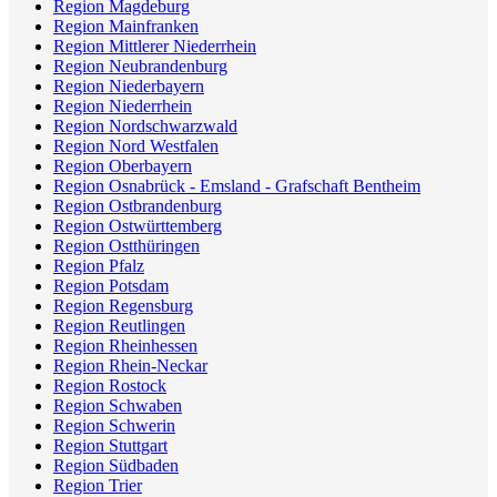
Region Magdeburg
Region Mainfranken
Region Mittlerer Niederrhein
Region Neubrandenburg
Region Niederbayern
Region Niederrhein
Region Nordschwarzwald
Region Nord Westfalen
Region Oberbayern
Region Osnabrück - Emsland - Grafschaft Bentheim
Region Ostbrandenburg
Region Ostwürttemberg
Region Ostthüringen
Region Pfalz
Region Potsdam
Region Regensburg
Region Reutlingen
Region Rheinhessen
Region Rhein-Neckar
Region Rostock
Region Schwaben
Region Schwerin
Region Stuttgart
Region Südbaden
Region Trier