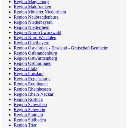
Region Magdeburg
Region Mainfranken
Region Mittlerer Niederrhein
Region Neubrandenburg
Region Niederbayern
Region Niederrhein
Region Nordschwarzwald
Region Nord Westfalen
Region Oberbayern
Region Osnabrück - Emsland - Grafschaft Bentheim
Region Ostbrandenburg
Region Ostwürttemberg
Region Ostthüringen
Region Pfalz
Region Potsdam
Region Regensburg
Region Reutlingen
Region Rheinhessen
Region Rhein-Neckar
Region Rostock
Region Schwaben
Region Schwerin
Region Stuttgart
Region Südbaden
Region Trier