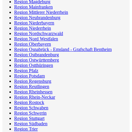
Region Magdeburg
Region Mainfranken
Region Mittlerer Niederrhein
Region Neubrandenburg
Region Niederbayern
Region Niederrhein
Region Nordschwarzwald
Region Nord Westfalen
Region Oberbayern
Region Osnabrück - Emsland - Grafschaft Bentheim
Region Ostbrandenburg
Region Ostwürttemberg
Region Ostthüringen
Region Pfalz
Region Potsdam
Region Regensburg
Region Reutlingen
Region Rheinhessen
Region Rhein-Neckar
Region Rostock
Region Schwaben
Region Schwerin
Region Stuttgart
Region Südbaden
Region Trier