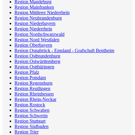
Region Magdeburg
Region Mainfranken
Region Mittlerer Niederrhein
Region Neubrandenburg
Region Niederbayern
Region Niederrhein
Region Nordschwarzwald
Region Nord Westfalen
Region Oberbayern
Region Osnabrück - Emsland - Grafschaft Bentheim
Region Ostbrandenburg
Region Ostwürttemberg
Region Ostthüringen
Region Pfalz
Region Potsdam
Region Regensburg
Region Reutlingen
Region Rheinhessen
Region Rhein-Neckar
Region Rostock
Region Schwaben
Region Schwerin
Region Stuttgart
Region Südbaden
Region Trier