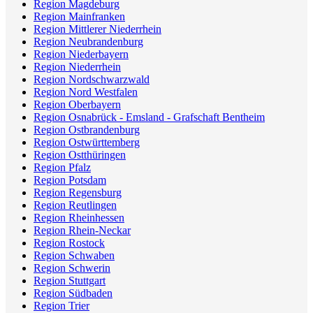
Region Magdeburg
Region Mainfranken
Region Mittlerer Niederrhein
Region Neubrandenburg
Region Niederbayern
Region Niederrhein
Region Nordschwarzwald
Region Nord Westfalen
Region Oberbayern
Region Osnabrück - Emsland - Grafschaft Bentheim
Region Ostbrandenburg
Region Ostwürttemberg
Region Ostthüringen
Region Pfalz
Region Potsdam
Region Regensburg
Region Reutlingen
Region Rheinhessen
Region Rhein-Neckar
Region Rostock
Region Schwaben
Region Schwerin
Region Stuttgart
Region Südbaden
Region Trier