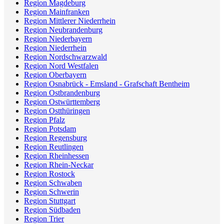
Region Magdeburg
Region Mainfranken
Region Mittlerer Niederrhein
Region Neubrandenburg
Region Niederbayern
Region Niederrhein
Region Nordschwarzwald
Region Nord Westfalen
Region Oberbayern
Region Osnabrück - Emsland - Grafschaft Bentheim
Region Ostbrandenburg
Region Ostwürttemberg
Region Ostthüringen
Region Pfalz
Region Potsdam
Region Regensburg
Region Reutlingen
Region Rheinhessen
Region Rhein-Neckar
Region Rostock
Region Schwaben
Region Schwerin
Region Stuttgart
Region Südbaden
Region Trier