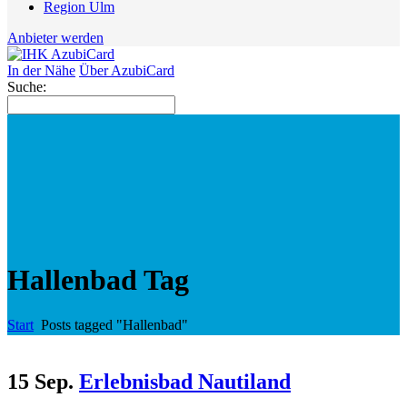
Region Ulm
Anbieter werden
In der Nähe
Über AzubiCard
Suche:
Hallenbad Tag
Start
Posts tagged "Hallenbad"
15 Sep.
Erlebnisbad Nautiland