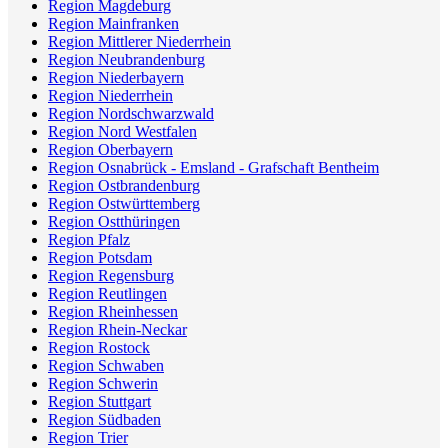
Region Magdeburg
Region Mainfranken
Region Mittlerer Niederrhein
Region Neubrandenburg
Region Niederbayern
Region Niederrhein
Region Nordschwarzwald
Region Nord Westfalen
Region Oberbayern
Region Osnabrück - Emsland - Grafschaft Bentheim
Region Ostbrandenburg
Region Ostwürttemberg
Region Ostthüringen
Region Pfalz
Region Potsdam
Region Regensburg
Region Reutlingen
Region Rheinhessen
Region Rhein-Neckar
Region Rostock
Region Schwaben
Region Schwerin
Region Stuttgart
Region Südbaden
Region Trier