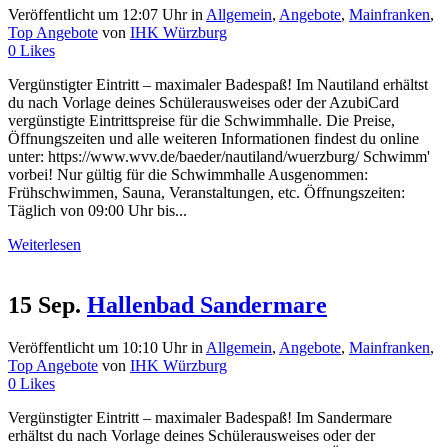
Veröffentlicht um 12:07 Uhr
in
Allgemein
,
Angebote
,
Mainfranken
,
Top Angebote
von
IHK Würzburg
0
Likes
Vergünstigter Eintritt – maximaler Badespaß! Im Nautiland erhältst
du nach Vorlage deines Schülerausweises oder der AzubiCard
vergünstigte Eintrittspreise für die Schwimmhalle. Die Preise,
Öffnungszeiten und alle weiteren Informationen findest du online
unter: https://www.wvv.de/baeder/nautiland/wuerzburg/ Schwimm'
vorbei! Nur gültig für die Schwimmhalle Ausgenommen:
Frühschwimmen, Sauna, Veranstaltungen, etc. Öffnungszeiten:
Täglich von 09:00 Uhr bis...
Weiterlesen
15 Sep.
Hallenbad Sandermare
Veröffentlicht um 10:10 Uhr
in
Allgemein
,
Angebote
,
Mainfranken
,
Top Angebote
von
IHK Würzburg
0
Likes
Vergünstigter Eintritt – maximaler Badespaß! Im Sandermare
erhältst du nach Vorlage deines Schülerausweises oder der