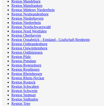
Region Magdeburg
Region Mainfranken
Region Mittlerer Niederrhein
Region Neubrandenburg
Region Niederbayern
Region Niederrhein
Region Nordschwarzwald
Region Nord Westfalen
Region Oberbayern
Region Osnabrück - Emsland - Grafschaft Bentheim
Region Ostbrandenburg
Region Ostwürttemberg
Region Ostthüringen
Region Pfalz
Region Potsdam
Region Regensburg
Region Reutlingen
Region Rheinhessen
Region Rhein-Neckar
Region Rostock
Region Schwaben
Region Schwerin
Region Stuttgart
Region Südbaden
Region Trier