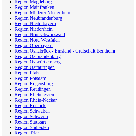
Region Magdeburg
Region Mainfranken
Region Mittlerer Niederrhein
Region Neubrandenburg
Region Niederbayern
Region Niederrhein
Region Nordschwarzwald
Region Nord Westfalen
Region Oberbayern
Region Osnabrück - Emsland - Grafschaft Bentheim
Region Ostbrandenburg
Region Ostwürttemberg
Region Ostthüringen
Region Pfalz
Region Potsdam
Region Regensburg
Region Reutlingen
Region Rheinhessen
Region Rhein-Neckar
Region Rostock
Region Schwaben
Region Schwerin
Region Stuttgart
Region Südbaden
Region Trier