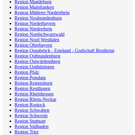
Region Magdeburg
Region Mainfranken
Region Mittlerer Niederrhein
Region Neubrandenburg
Region Niederbayern
Region Niederrhein
Region Nordschwarzwald
Region Nord Westfalen
Region Oberbayern
Region Osnabrück - Emsland - Grafschaft Bentheim
Region Ostbrandenburg
Region Ostwürttemberg
Region Ostthüringen
Region Pfalz
Region Potsdam
Region Regensburg
Region Reutlingen
Region Rheinhessen
Region Rhein-Neckar
Region Rostock
Region Schwaben
Region Schwerin
Region Stuttgart
Region Südbaden
Region Trier