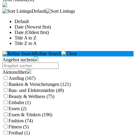
Default
Default
Date (Newest first)
Date (Oldest first)
Title A to Z
Title Z to A
Refine Search
Angebot suchen
Aktionsfilter
Ausflug (167)
Banken & Versicherungen (121)
Bau- und Elektromärkte (49)
Beauty & Wellness (75)
Eisbahn (1)
Essen (2)
Essen & Trinken (196)
Fashion (74)
Fitness (5)
Freibad (1)