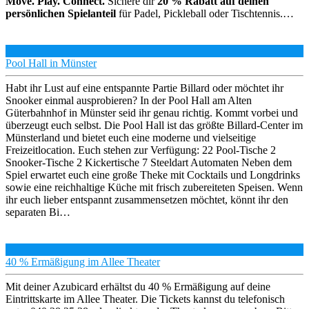
Move. Play. Connect.
Sichere dir
20 % Rabatt auf deinen
persönlichen Spielanteil
für Padel, Pickleball oder Tischtennis.…
Pool Hall in Münster
Habt ihr Lust auf eine entspannte Partie Billard oder möchtet ihr
Snooker einmal ausprobieren? In der Pool Hall am Alten
Güterbahnhof in Münster seid ihr genau richtig. Kommt vorbei und
überzeugt euch selbst. Die Pool Hall ist das größte Billard-Center im
Münsterland und bietet euch eine moderne und vielseitige
Freizeitlocation. Euch stehen zur Verfügung: 22 Pool-Tische 2
Snooker-Tische 2 Kickertische 7 Steeldart Automaten Neben dem
Spiel erwartet euch eine große Theke mit Cocktails und Longdrinks
sowie eine reichhaltige Küche mit frisch zubereiteten Speisen. Wenn
ihr euch lieber entspannt zusammensetzen möchtet, könnt ihr den
separaten Bi…
40 % Ermäßigung im Allee Theater
Mit deiner Azubicard erhältst du 40 % Ermäßigung auf deine
Eintrittskarte im Allee Theater. Die Tickets kannst du telefonisch