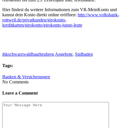
Hier findest du weitere Informationen zum VR-MeinKonto und
kannst dein Konto direkt online eröffnen:
http://www.volksbank-
rottweil.de/privatkunden/girokonto-
kreditkarten/girokonto/girokonto-junge-leute
ihkschwarzwaldbaarheuberg
Angebote
,
Südbaden
Tags:
Banken & Versicherungen
No Comments
Leave a Comment