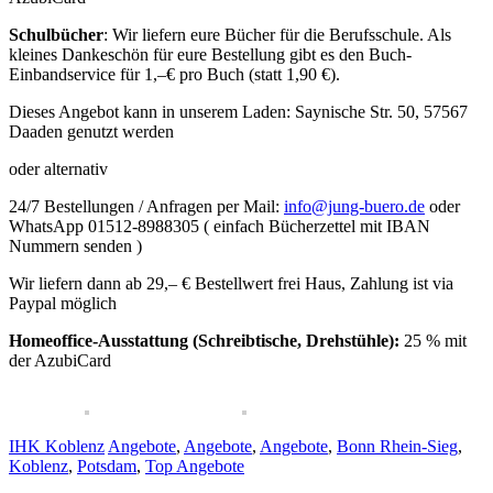
Schulbücher
: Wir liefern eure Bücher für die Berufsschule. Als
kleines Dankeschön für eure Bestellung gibt es den Buch-
Einbandservice für 1,–€ pro Buch (statt 1,90 €).
Dieses Angebot kann in unserem Laden: Saynische Str. 50, 57567
Daaden genutzt werden
oder alternativ
24/7 Bestellungen / Anfragen per Mail:
info@jung-buero.de
oder
WhatsApp 01512-8988305 ( einfach Bücherzettel mit IBAN
Nummern senden )
Wir liefern dann ab 29,– € Bestellwert frei Haus, Zahlung ist via
Paypal möglich
Homeoffice-Ausstattung (Schreibtische, Drehstühle):
25 % mit
der AzubiCard
IHK Koblenz
Angebote
,
Angebote
,
Angebote
,
Bonn Rhein-Sieg
,
Koblenz
,
Potsdam
,
Top Angebote